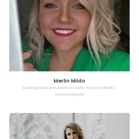
Merlin Miido
Sisekujundusentusiast ja saate "Kodud rahaks"
kaassaatejuht