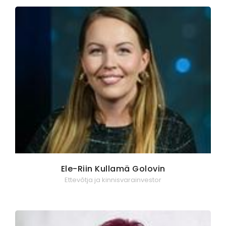
Ele-Riin Kullamä Golovin
Ettevõtja ja kinnisvarainvestor