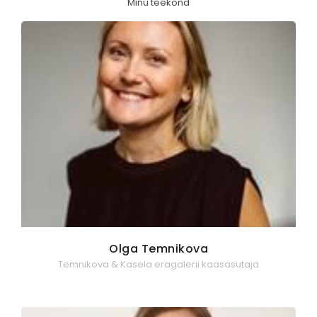
Minu teekond
Olga Temnikova
Temnikova & Kasela eragalerii kaasasutaja