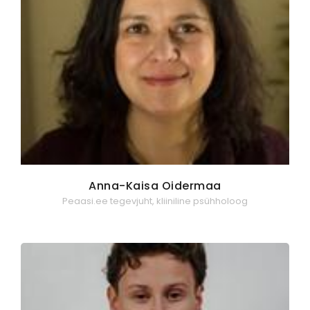
Anna-Kaisa Oidermaa
Peaasi.ee tegevjuht, kliiniline psühholoog