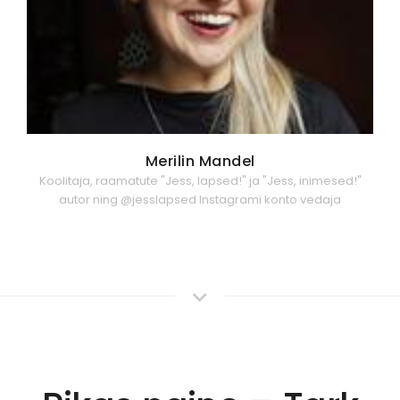
Merilin Mandel
Koolitaja, raamatute "Jess, lapsed!" ja "Jess, inimesed!"
autor ning @jesslapsed Instagrami konto vedaja