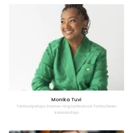
Monika Tuvi
Tantsuõpetaja, treener ning tantsukooli TantsuGeen
kaasasutaja