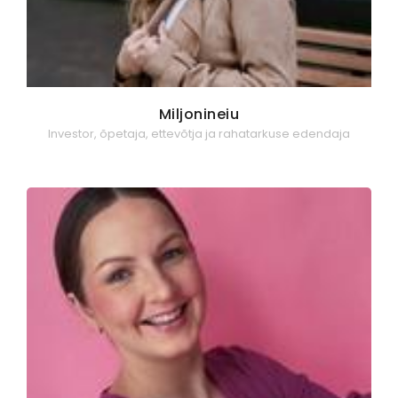
Miljonineiu
Investor, õpetaja, ettevõtja ja rahatarkuse edendaja