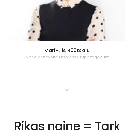
Mari-Liis Rüütsalu
Meediaettevõtte Ekspress Grupp tegevjuht
Rikas naine = Tark