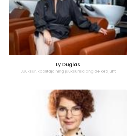
Ly Duglas
Juuksur, koolitaja ning juuksurisalongide keti juht