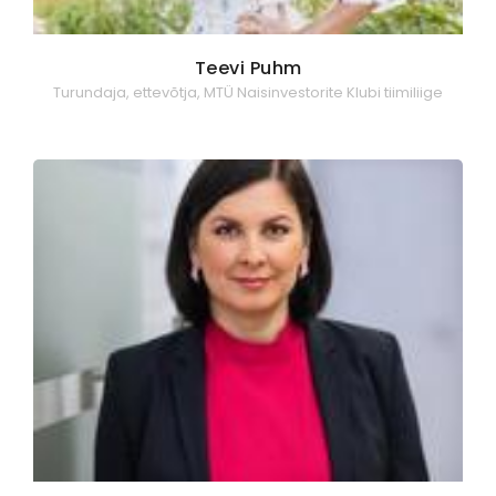
Teevi Puhm
Turundaja, ettevõtja, MTÜ Naisinvestorite Klubi tiimiliige