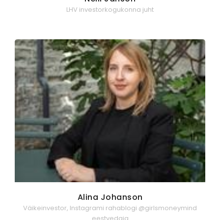
LHV investorkogukonna juht
Alina Johanson
Väikeinvestor, Instagrami rahablogi @girlsmoneymind
eestvedaja