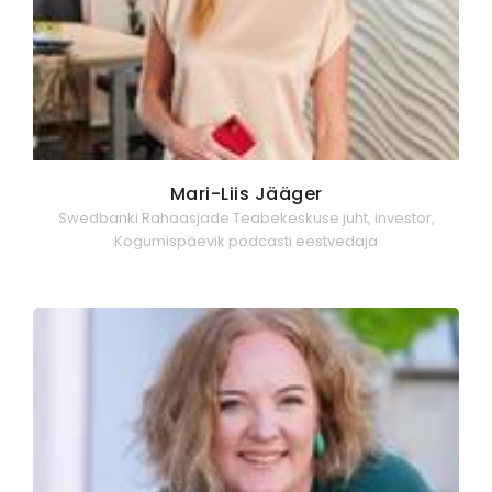
Mari-Liis Jääger
Swedbanki Rahaasjade Teabekeskuse juht, investor,
Kogumispäevik podcasti eestvedaja