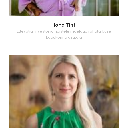
Ilona Tint
Ettevõtja, investor ja naistele mõeldud rahatarkuse
kogukonna asutaja