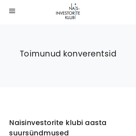
ESILEHT
KLUBIST
Toimunud konverentsid
KONVERENTSID
PILETID
KASULIKKU
BLOGI
Naisinvestorite klubi aasta
suursündmused