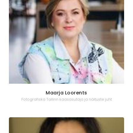
Maarja Loorents
Fotografiska Tallinn kaasasutaja ja näituste juht