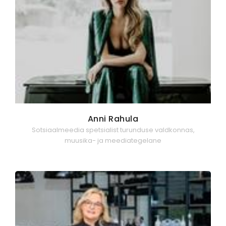
Anni Rahula
Sotsiaalmeedia spetsialist turunduse valdkonnas,
muusika- ja meediategelane