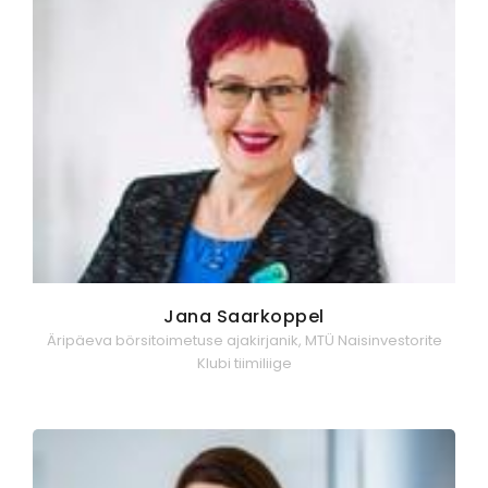
Jana Saarkoppel
Äripäeva börsitoimetuse ajakirjanik, MTÜ Naisinvestorite
Klubi tiimiliige