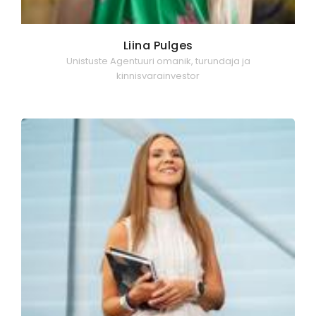
Liina Pulges
Unistuste Agentuuri omanik, turundaja ja
kinnisvarainvestor