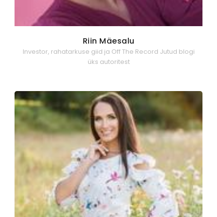
Riin Mäesalu
Investor, rahatarkuse giid ja Off The Record Jutud blogi
üks autoritest