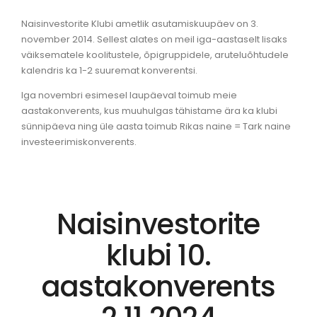
Naisinvestorite Klubi ametlik asutamiskuupäev on 3.
november 2014. Sellest alates on meil iga-aastaselt lisaks
väiksematele koolitustele, õpigruppidele, aruteluõhtudele
kalendris ka 1-2 suuremat konverentsi.
Iga novembri esimesel laupäeval toimub meie
aastakonverents, kus muuhulgas tähistame ära ka klubi
sünnipäeva ning üle aasta toimub Rikas naine = Tark naine
investeerimiskonverents.
Naisinvestorite
klubi 10.
aastakonverents