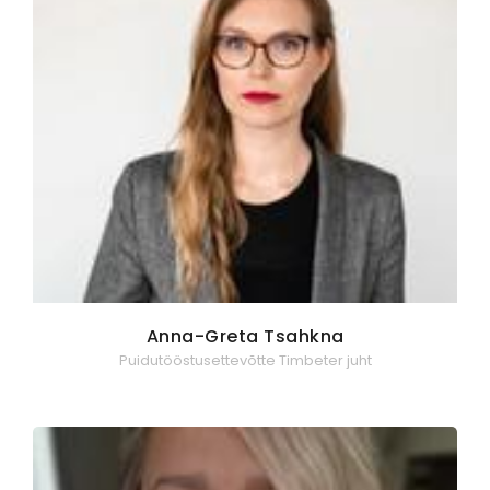
Anna-Greta Tsahkna
Puidutööstusettevõtte Timbeter juht